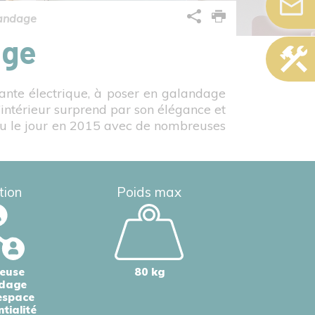
landage
age
ssante électrique, à poser en galandage
’intérieur surprend par son élégance et
 vu le jour en 2015 avec de nombreuses
tion
Poids max
euse
80 kg
dage
espace
tialité