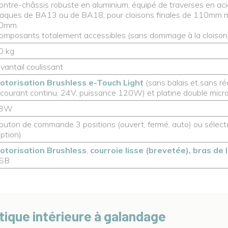
ontre-châssis robuste en aluminium, équipé de traverses en ac
laques de BA13 ou de BA18, pour cloisons finales de 110mm 
0mm.
omposants totalement accessibles (sans dommage à la cloison),
0 kg
 vantail coulissant
otorisation Brushless e-Touch Light
(sans balais et sans 
 courant continu, 24V, puissance 120W) et platine double micr
3W
outon de commande 3 positions (ouvert, fermé, auto) ou sélect
option)
otorisation Brushless
,
courroie lisse (brevetée), bras de 
SB
tique intérieure à galandage