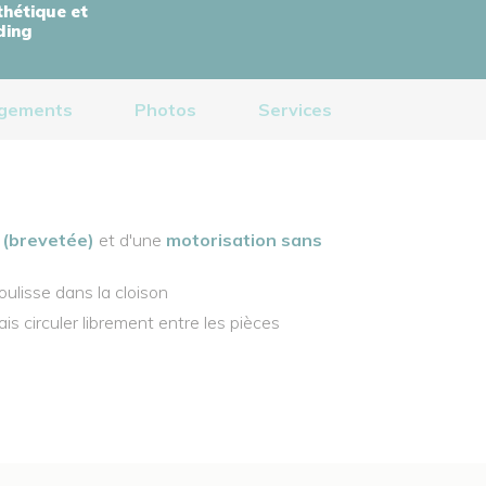
thétique et
ding
rgements
Photos
Services
e (brevetée)
et d'une
motorisation sans
ulisse dans la cloison
s circuler librement entre les pièces