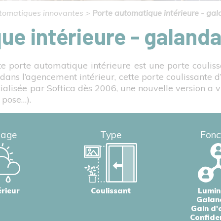
tomatiques innovantes
>
Porte automatique intérieure - ga
ue intérieure - galand
ette porte automatique intérieure est une porte couli
dans l’agencement intérieur, cette porte coulissante d
alisée par Softica dès 2006, une nouvelle version a
 pose…).
sage
Type
Fonc
érieur
Coulissant
Lumin
Galan
Gain d'
Confiden