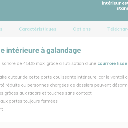
Intérieur es
stan
ts
Caractéristiques
Options
Télécha
te intérieure à galandage
sonore de 45Db max, grâce à l’utilisation d’une
courroie liss
 autour de cette porte coulissante intérieure, car le vantail co
ité réduite ou personnes chargées de dossiers peuvent désormai
es grâces aux radars et touches sans contact
aux portes toujours fermées
rt