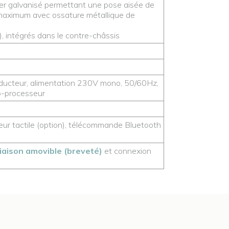
ier galvanisé permettant une pose aisée de
maximum avec ossature métallique de
 intégrés dans le contre-châssis
réducteur, alimentation 230V mono, 50/60Hz,
o-processeur
eur tactile (option), télécommande Bluetooth
liaison amovible (breveté)
et connexion