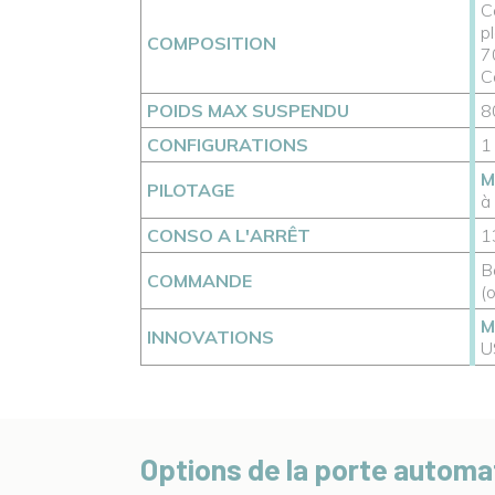
C
p
COMPOSITION
7
C
POIDS MAX SUSPENDU
8
CONFIGURATIONS
1
M
PILOTAGE
à
CONSO A L'ARRÊT
1
B
COMMANDE
(
M
INNOVATIONS
U
Options de la porte automa