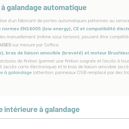
e à galandage automatique
ertise d’un fabricant de portes automatiques piétonnes au servi
x
normes EN16005 (low energy), CE et compatibilité élec
les manuellement (même sous tension), peuvent être complétée
AISES
sur mesure par Softica
e), bras de liaison amovible (breveté) et moteur Brushles
parcloses de finition (permet une finition soignée et l’accès à 
 (accès carte électronique) et le bras de liaison amovible (accès
rte à galandage
(attention, panneaux OSB remplacé par des tra
e intérieure à galandage