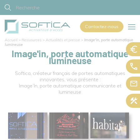
Contactez-nous
Accueil
>
Ressources
>
Actualités et presse
>
Image'in, porte automatique
lumineuse
Image'in, porte automatique
lumineuse
Softica, créateur français de portes automatiques
innovantes, vous présente :
Image’In, porte automatique communicante et
lumineuse