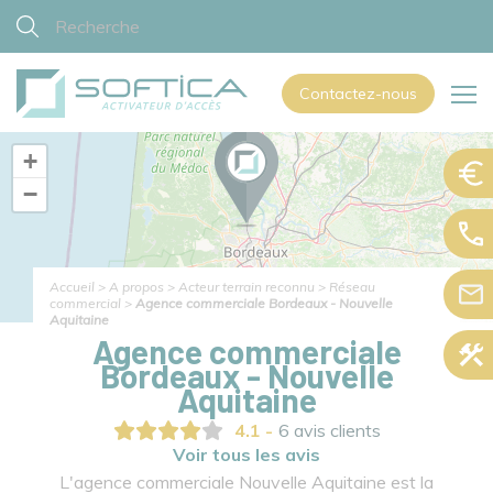
Contactez-nous
+
−
Accueil
>
A propos
>
Acteur terrain reconnu
>
Réseau
commercial
>
Agence commerciale Bordeaux - Nouvelle
| ©
contributors
Leaflet
OpenStreetMap
Aquitaine
Agence commerciale
Bordeaux - Nouvelle
Aquitaine
4.1 -
6 avis clients
Voir tous les avis
L'agence commerciale Nouvelle Aquitaine est la