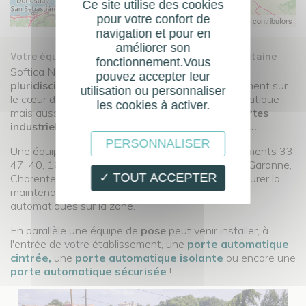
Ce site utilise des cookies
pour votre confort de
| ©
contributors
Leaflet
OpenStreetMap
navigation et pour en
améliorer son
Votre équipe Softica de Bordeaux - Nouvelle Aquitaine
fonctionnement.Vous
Softica Nouvelle Aquitaine est une
équipe
pouvez accepter leur
pluridisciplinaire
avec des expertises non seulement sur
utilisation ou personnaliser
le cœur de produit de l'entreprise -la porte automatique-
les cookies à activer.
mais aussi sur d'autres produits automatisés :
portes
industrielles, barrière et portails automatiques...
PERSONNALISER
Une équipe de
maintenance
couvre les départements 33,
47, 40, 16, 24 et 17 : Gironde, Dordogne, Lot-et-Garonne,
✓ TOUT ACCEPTER
Charente, Charente-Maritime et Landes pour assurer la
maintenance et le dépannage d'équipements
automatiques sur la zone.
En parallèle une équipe de
pose
peut venir installer, à
l'entrée de votre établissement, une
porte automatique
cintrée,
une
porte automatique isolante
ou encore une
porte automatique sécurisée
!