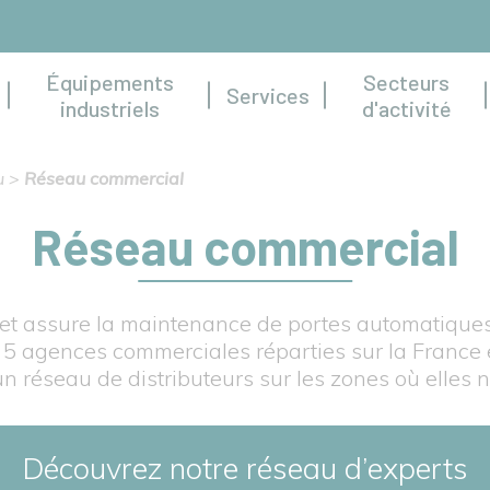
Équipements
Secteurs
Services
industriels
d'activité
u
>
Réseau commercial
Réseau commercial
e et assure la maintenance de portes automatique
 5 agences commerciales réparties sur la France e
un réseau de distributeurs sur les zones où elles 
Découvrez notre réseau d’experts