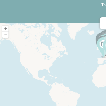
Tr
+
−