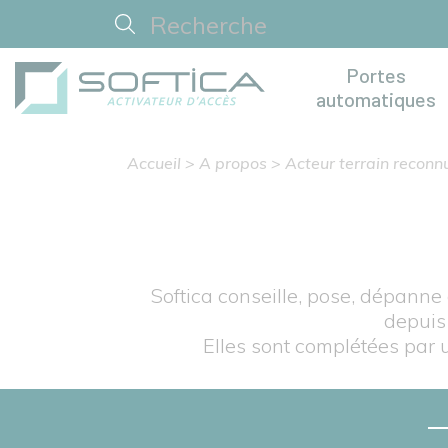
Portes
automatiques
Accueil
>
A propos
>
Acteur terrain reconn
Softica conseille, pose, dépann
depuis
Elles sont complétées par 