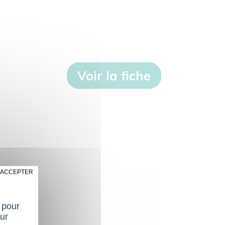
Voir la fiche
 ACCEPTER
t pour
ur