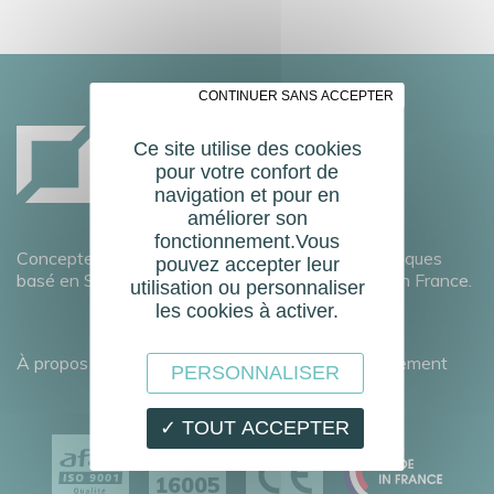
✗ CONTINUER SANS ACCEPTER
Ce site utilise des cookies
pour votre confort de
navigation et pour en
améliorer son
fonctionnement.Vous
Concepteur fabricant français de portes automatiques
pouvez accepter leur
basé en Savoie et doté d’un réseau commercial en France.
utilisation ou personnaliser
les cookies à activer.
À propos
Développement durable
Recrutement
PERSONNALISER
✓ TOUT ACCEPTER
EN
16005