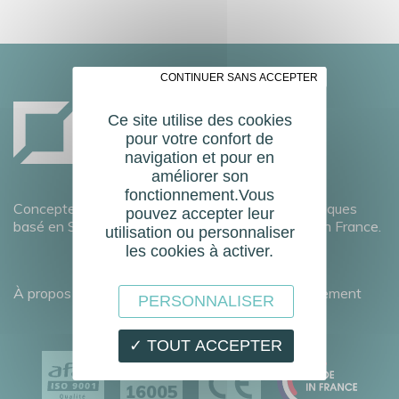
✗ CONTINUER SANS ACCEPTER
Ce site utilise des cookies
pour votre confort de
navigation et pour en
améliorer son
fonctionnement.Vous
Concepteur fabricant français de portes automatiques
pouvez accepter leur
basé en Savoie et doté d’un réseau commercial en France.
utilisation ou personnaliser
les cookies à activer.
À propos
Développement durable
Recrutement
PERSONNALISER
✓ TOUT ACCEPTER
EN
16005