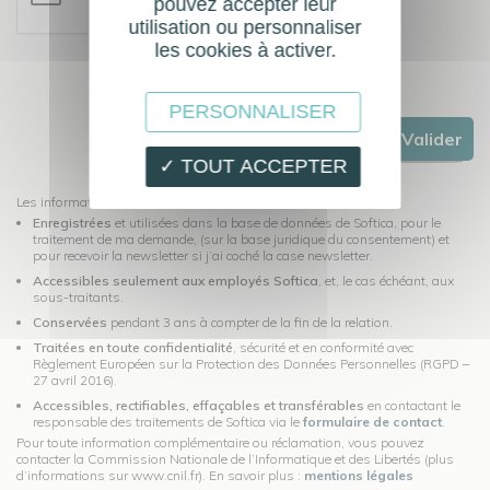
pouvez accepter leur
utilisation ou personnaliser
les cookies à activer.
PERSONNALISER
Valider
✓ TOUT ACCEPTER
Les informations recueillies dans ce formulaire seront:
Enregistrées
et utilisées dans la base de données de Softica, pour le
traitement de ma demande, (sur la base juridique du consentement) et
pour recevoir la newsletter si j’ai coché la case newsletter.
Accessibles seulement aux employés Softica
, et, le cas échéant, aux
sous-traitants.
Conservées
pendant 3 ans à compter de la fin de la relation.
Traitées en toute confidentialité
, sécurité et en conformité avec
Règlement Européen sur la Protection des Données Personnelles (RGPD –
27 avril 2016).
Accessibles, rectifiables, effaçables et transférables
en contactant le
responsable des traitements de Softica via le
formulaire de contact
.
Pour toute information complémentaire ou réclamation, vous pouvez
contacter la Commission Nationale de l’Informatique et des Libertés (plus
d’informations sur www.cnil.fr). En savoir plus :
mentions légales