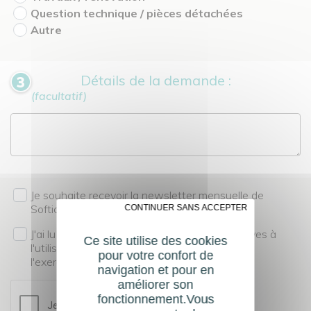
Question technique / pièces détachées
Autre
Détails de la demande :
(facultatif)
Je souhaite recevoir la newsletter mensuelle de
Softica
✗ CONTINUER SANS ACCEPTER
J'ai lu et compris les
mentions légales
relatives à
Ce site utilise des cookies
l'utilisation de mes données personnelles et à
pour votre confort de
l'exercice de mes droits à la confidentialité.
navigation et pour en
améliorer son
fonctionnement.Vous