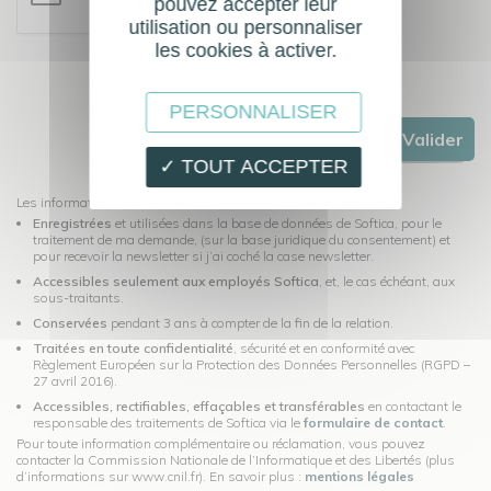
pouvez accepter leur
utilisation ou personnaliser
les cookies à activer.
PERSONNALISER
Valider
✓ TOUT ACCEPTER
Les informations recueillies dans ce formulaire seront:
Enregistrées
et utilisées dans la base de données de Softica, pour le
traitement de ma demande, (sur la base juridique du consentement) et
pour recevoir la newsletter si j’ai coché la case newsletter.
Accessibles seulement aux employés Softica
, et, le cas échéant, aux
sous-traitants.
Conservées
pendant 3 ans à compter de la fin de la relation.
Traitées en toute confidentialité
, sécurité et en conformité avec
Règlement Européen sur la Protection des Données Personnelles (RGPD –
27 avril 2016).
Accessibles, rectifiables, effaçables et transférables
en contactant le
responsable des traitements de Softica via le
formulaire de contact
.
Pour toute information complémentaire ou réclamation, vous pouvez
contacter la Commission Nationale de l’Informatique et des Libertés (plus
d’informations sur www.cnil.fr). En savoir plus :
mentions légales