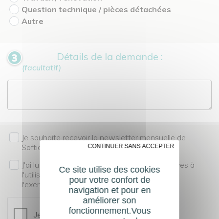
Question technique / pièces détachées
Autre
Détails de la demande :
(facultatif)
Je souhaite recevoir la newsletter mensuelle de
Softica
✗ CONTINUER SANS ACCEPTER
J'ai lu et compris les
mentions légales
relatives à
Ce site utilise des cookies
l'utilisation de mes données personnelles et à
pour votre confort de
l'exercice de mes droits à la confidentialité.
navigation et pour en
améliorer son
fonctionnement.Vous