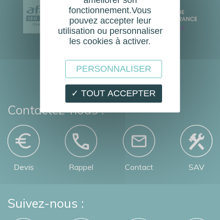
EN
fonctionnement.Vous
pouvez accepter leur
16005
utilisation ou personnaliser
les cookies à activer.
PERSONNALISER
✓ TOUT ACCEPTER
Contactez-nous :
Devis
Rappel
Contact
SAV
Suivez-nous :