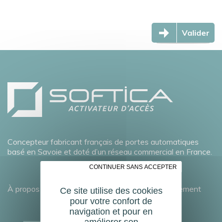
Valider
Concepteur fabricant français de portes automatiques
basé en Savoie et doté d’un réseau commercial en France.
✗ CONTINUER SANS ACCEPTER
À propos
Développement durable
Recrutement
Ce site utilise des cookies
pour votre confort de
navigation et pour en
améliorer son