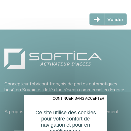
Valider
Concepteur fabricant français de portes automatiques
basé en Savoie et doté d’un réseau commercial en France.
✗ CONTINUER SANS ACCEPTER
À propos
Développement durable
Recrutement
Ce site utilise des cookies
pour votre confort de
navigation et pour en
améliorer son