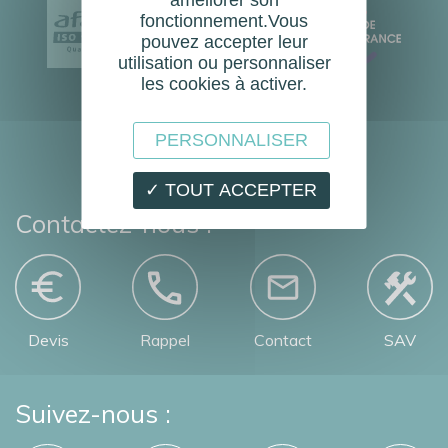
EN
fonctionnement.Vous
pouvez accepter leur
16005
utilisation ou personnaliser
les cookies à activer.
PERSONNALISER
✓ TOUT ACCEPTER
Contactez-nous :
Devis
Rappel
Contact
SAV
Suivez-nous :