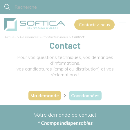
Contactez-nous
Accueil
>
Ressources
>
Contactez-nous
>
Contact
Contact
Pour vos questions techniques, vos demandes
d'informations,
vos candidatures (emploi ou distribution) et vos
réclamations !
Ma demande
Coordonnées
Votre demande de contact
* Champs indispensables