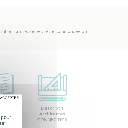
solution lumineuse peut être commandée par
 ACCEPTER
 POSE-
Descriptif
ICES
Architectes
t pour
CONNECTICA
ur