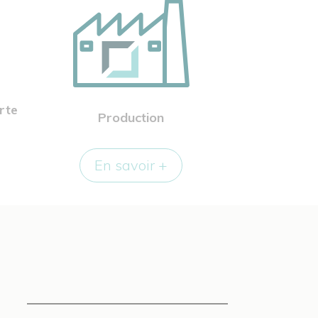
rte
Production
En savoir +