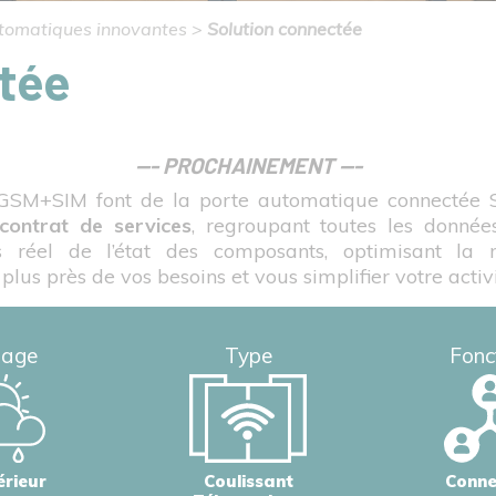
tomatiques innovantes
>
Solution connectée
tée
--- PROCHAINEMENT ---
SM+SIM font de la porte automatique connectée Sof
contrat de services
, regroupant toutes les donnée
s réel de l’état des composants, optimisant la 
 plus près de vos besoins et vous simplifier votre activ
sage
Type
Fonc
érieur
Coulissant
Conne