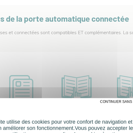
es de la porte automatique connectée
euses et connectées sont compatibles ET complémentaires. La 
✗ CONTINUER SANS
Fiche solutions
Gamme Inno
Flyer
ommunicantes pour
SERV
te utilise des cookies pour votre confort de navigation e
l'extérieur
n améliorer son fonctionnement.Vous pouvez accepter le