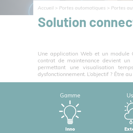
Accueil
>
Portes automatiques
>
Portes au
Solution connec
Une application Web et un module G
contrat de maintenance devient un
permettant une visualisation temp
dysfonctionnement. L’objectif ? Être au
Gamme
U
Inno
Ext