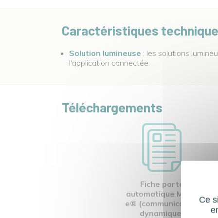
Caractéristiques techniqu
Solution lumineuse
: les solutions lumin
l'application connectée.
Téléchargements
Fiche porte
automatique MOV-
c
Ce si
e® (communication
e
dynamique)