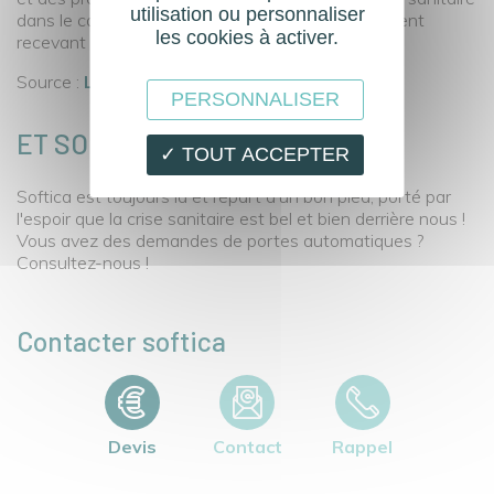
utilisation ou personnaliser
dans le cadre d’interventions dans un établissement
les cookies à activer.
recevant du public.
Source :
Le Moniteur
PERSONNALISER
ET SOFTICA ?
✓ TOUT ACCEPTER
Softica est toujours là et repart d'un bon pied, porté par
l'espoir que la crise sanitaire est bel et bien derrière nous !
Vous avez des demandes de portes automatiques ?
Consultez-nous !
Contacter softica
Devis
Contact
Rappel