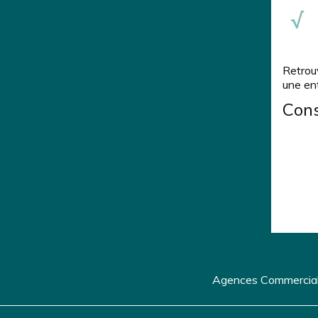
Retrou
une en
Cons
Agences Commerciale