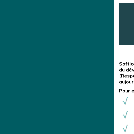
Softic
du dé
(Respo
aujour
Pour e