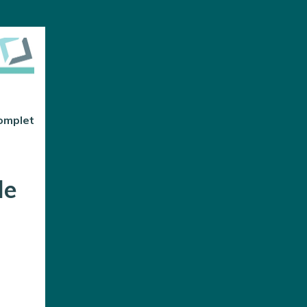
complet
le