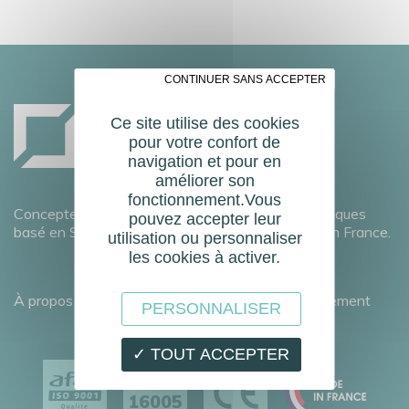
✗ CONTINUER SANS ACCEPTER
Ce site utilise des cookies
pour votre confort de
navigation et pour en
améliorer son
fonctionnement.Vous
Concepteur fabricant français de portes automatiques
pouvez accepter leur
basé en Savoie et doté d’un réseau commercial en France.
utilisation ou personnaliser
les cookies à activer.
À propos
Développement durable
Recrutement
PERSONNALISER
✓ TOUT ACCEPTER
EN
16005