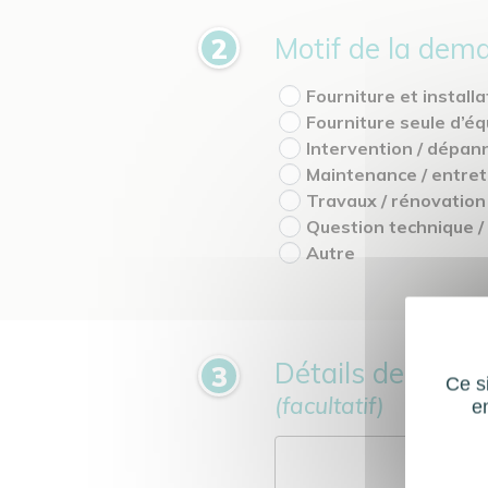
Motif de la dema
Fourniture et instal
Fourniture seule d’
Intervention / dépa
Maintenance / entre
Travaux / rénovation
Question technique /
Autre
Détails de la de
Ce si
(facultatif)
e