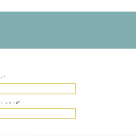
 *
e postal*