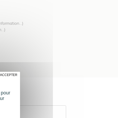
 information…)
on…)
 ACCEPTER
t pour
ur