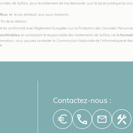
onnées de Softica, pour le traitement de ma demande, (sur la base juridique du conse
ftica
, et, le cas échéant, aux sous-traitants.
in de la relation.
é et en conformité avec Règlement Européen sur la Protection des Données Personnel
ransférables
en contactant le responsable des traitements de Softica via le
formula
amation, vous pouvez contacter la Commission Nationale de l’Informatique et des 
es
Contactez-nous :