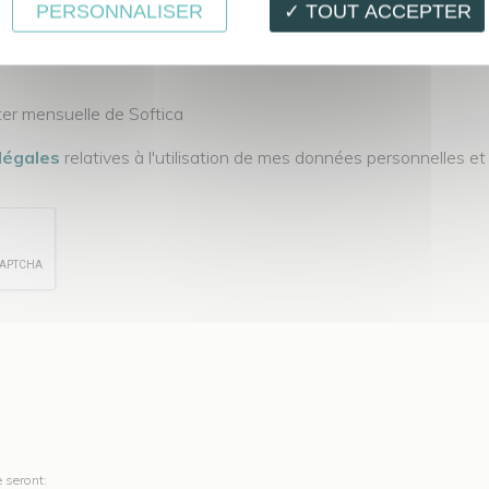
PERSONNALISER
✓ TOUT ACCEPTER
ter mensuelle de Softica
légales
relatives à l'utilisation de mes données personnelles et 
e seront: