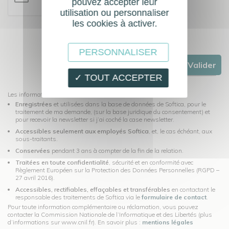
pouvez accepter leur
utilisation ou personnaliser
les cookies à activer.
PERSONNALISER
Valider
✓ TOUT ACCEPTER
Les informations recueillies dans ce formulaire seront:
Enregistrées
et utilisées dans la base de données de Softica, pour le
traitement de ma demande, (sur la base juridique du consentement) et
pour recevoir la newsletter si j’ai coché la case newsletter.
Accessibles seulement aux employés Softica
, et, le cas échéant, aux
sous-traitants.
Conservées
pendant 3 ans à compter de la fin de la relation.
Traitées en toute confidentialité
, sécurité et en conformité avec
Règlement Européen sur la Protection des Données Personnelles (RGPD –
27 avril 2016).
Accessibles, rectifiables, effaçables et transférables
en contactant le
responsable des traitements de Softica via le
formulaire de contact
.
Pour toute information complémentaire ou réclamation, vous pouvez
contacter la Commission Nationale de l’Informatique et des Libertés (plus
d’informations sur www.cnil.fr). En savoir plus :
mentions légales