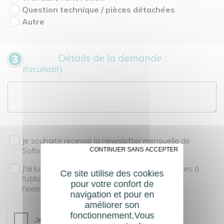
Question technique / pièces détachées
Autre
Détails de la demande :
(facultatif)
Je souhaite recevoir la newsletter mensuelle de
Softica
✗ CONTINUER SANS ACCEPTER
J'ai lu et compris les
mentions légales
relatives à
Ce site utilise des cookies
l'utilisation de mes données personnelles et à
pour votre confort de
l'exercice de mes droits à la confidentialité.
navigation et pour en
améliorer son
fonctionnement.Vous