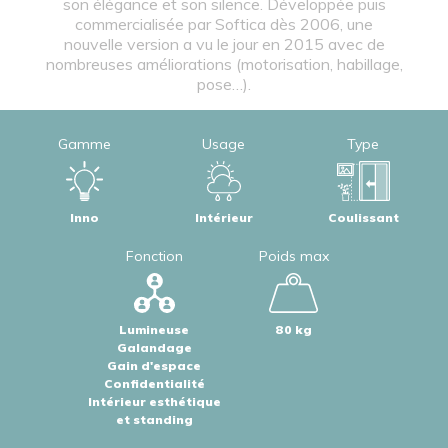
son élégance et son silence. Développée puis
commercialisée par Softica dès 2006, une
nouvelle version a vu le jour en 2015 avec de
nombreuses améliorations (motorisation, habillage,
pose…).
Gamme
Usage
Type
Inno
Intérieur
Coulissant
Fonction
Poids max
Lumineuse
80 kg
Galandage
Gain d'espace
Confidentialité
Intérieur esthétique
et standing