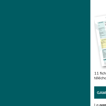
11 fic
télécha
GAM
La
gam