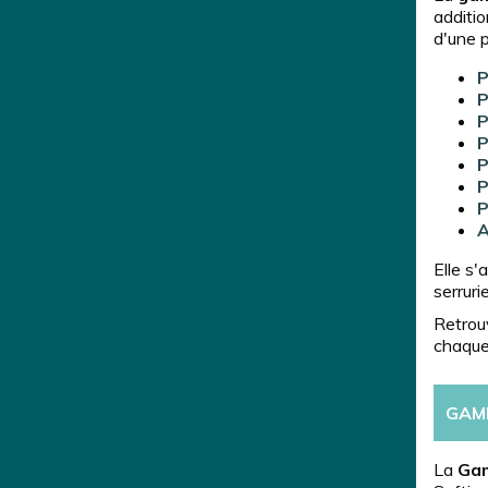
additio
d'une p
P
P
P
P
P
P
P
A
Elle s'
serruri
Retrouv
chaque 
GAM
La
Ga