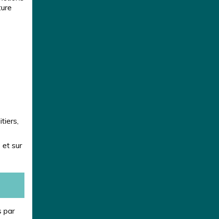
ture
tiers,
et sur
s par