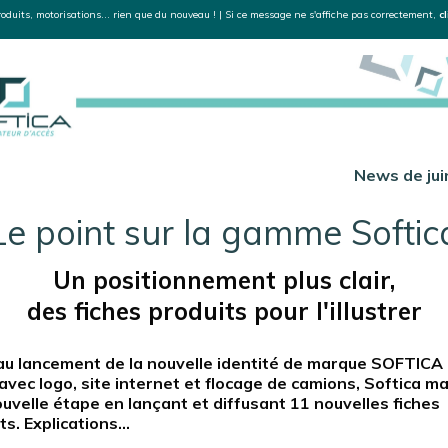
oduits, motorisations... rien que du nouveau ! | Si ce message ne s'affiche pas correctement,
c
News de jui
Le point sur la gamme Softic
Un positionnement plus clair,
des fiches produits pour l'illustrer
au lancement de la nouvelle identité de marque SOFTICA
avec logo, site internet et flocage de camions, Softica m
uvelle étape en lançant et diffusant 11 nouvelles fiches
ts. Explications...