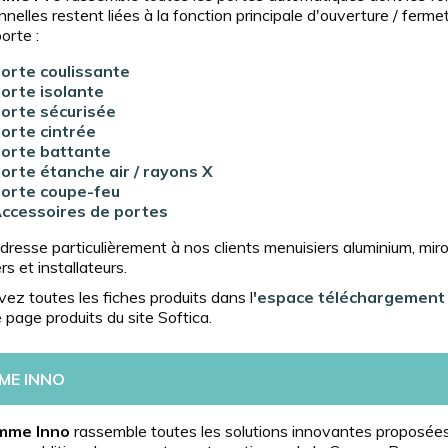
nnelles restent liées à la fonction principale d'ouverture / ferme
orte :
orte coulissante
orte isolante
orte sécurisée
orte cintrée
orte battante
orte étanche air / rayons X
orte coupe-feu
ccessoires de portes
adresse particulièrement à nos clients menuisiers aluminium, miroi
ers et installateurs.
ez toutes les fiches produits dans l
'espace téléchargement
page produits du site Softica.
ME INNO
mme Inno
rassemble toutes les solutions innovantes proposée