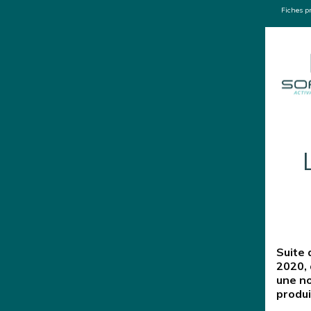
Fiches pr
Suite 
2020, 
une no
produi