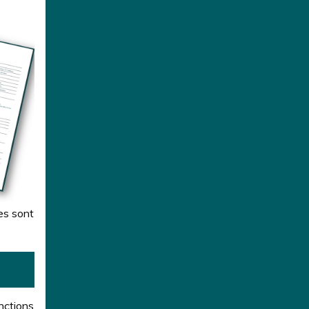
es sont
nctions