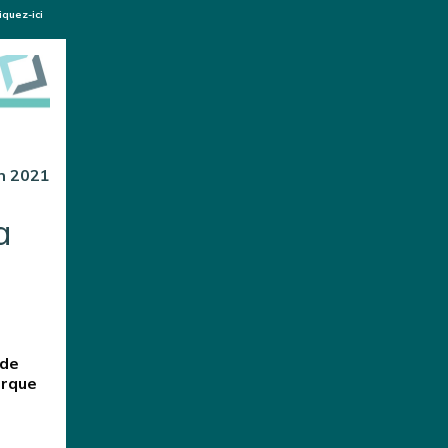
liquez-ici
n 2021
a
 de
arque