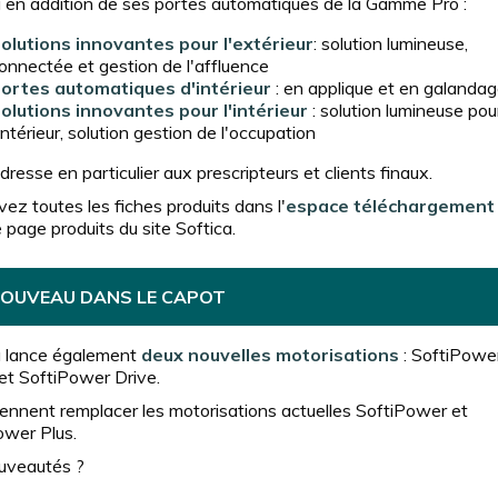
a en addition de ses portes automatiques de la Gamme Pro :
olutions innovantes pour l'extérieur
: solution lumineuse,
onnectée et gestion de l'affluence
ortes automatiques d'intérieur
: en applique et en galanda
olutions innovantes pour l'intérieur
: solution lumineuse pou
'intérieur, solution gestion de l'occupation
adresse en particulier aux prescripteurs et clients finaux.
ez toutes les fiches produits dans l'
espace téléchargement
 page produits du site Softica.
NOUVEAU DANS LE CAPOT
a lance également
deux nouvelles motorisations
: SoftiPowe
et SoftiPower Drive.
iennent remplacer les motorisations actuelles SoftiPower et
ower Plus.
uveautés ?