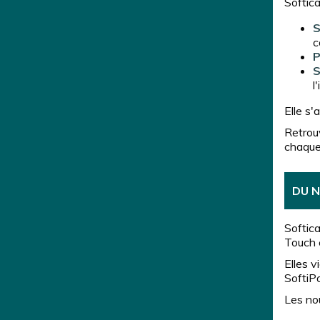
Softic
S
c
P
S
l
Elle s'
Retrouv
chaque
DU 
Softic
Touch 
Elles v
SoftiP
Les no