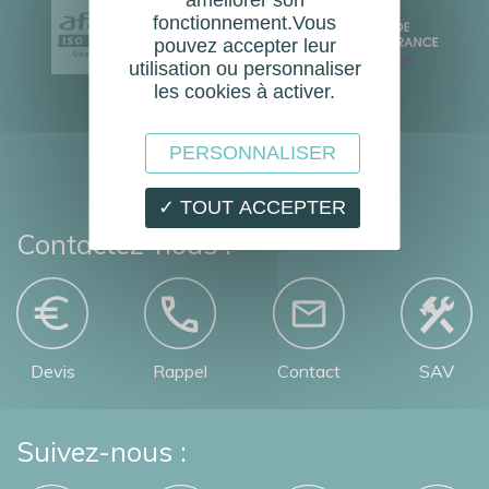
EN
fonctionnement.Vous
pouvez accepter leur
16005
utilisation ou personnaliser
les cookies à activer.
PERSONNALISER
✓ TOUT ACCEPTER
Contactez-nous :
Devis
Rappel
Contact
SAV
Suivez-nous :