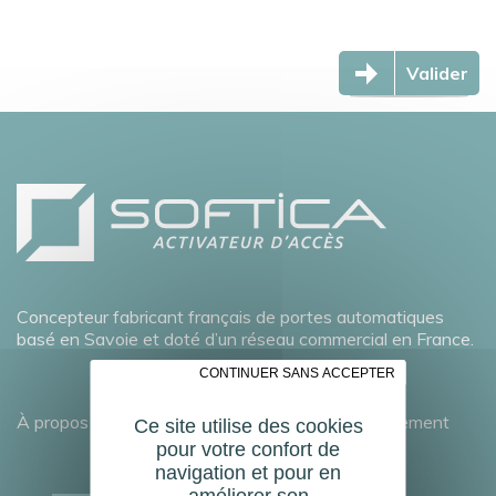
Valider
Concepteur fabricant français de portes automatiques
basé en Savoie et doté d’un réseau commercial en France.
✗ CONTINUER SANS ACCEPTER
À propos
Développement durable
Recrutement
Ce site utilise des cookies
pour votre confort de
navigation et pour en
améliorer son