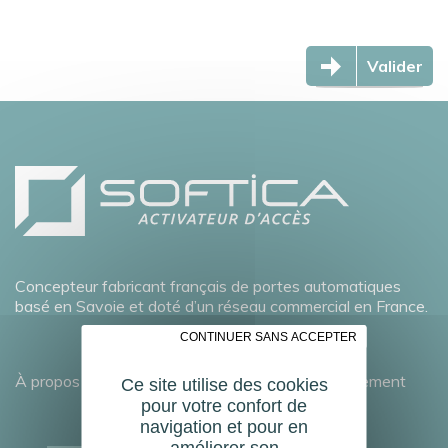
Valider
Concepteur fabricant français de portes automatiques
basé en Savoie et doté d’un réseau commercial en France.
✗ CONTINUER SANS ACCEPTER
À propos
Développement durable
Recrutement
Ce site utilise des cookies
pour votre confort de
navigation et pour en
améliorer son