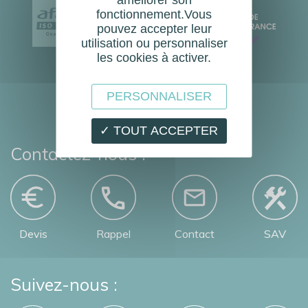
EN
fonctionnement.Vous
pouvez accepter leur
16005
utilisation ou personnaliser
les cookies à activer.
PERSONNALISER
✓ TOUT ACCEPTER
Contactez-nous :
Devis
Rappel
Contact
SAV
Suivez-nous :