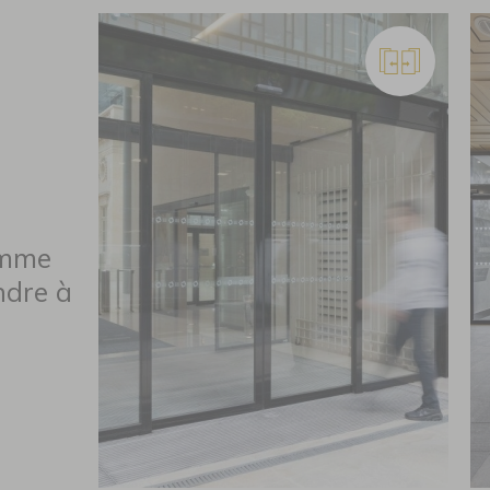
amme
ndre à