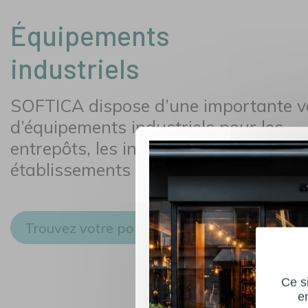
Équipements
industriels
SOFTICA dispose d’une importante v
d’équipements industriels pour les
entrepôts, les industries, les garages,
établissements agro-alimentaires…
Trouvez votre porte industrielle
Ce si
e