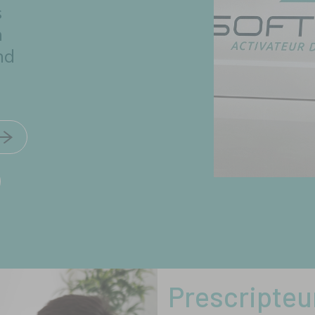
s
n
nd
Prescripteu