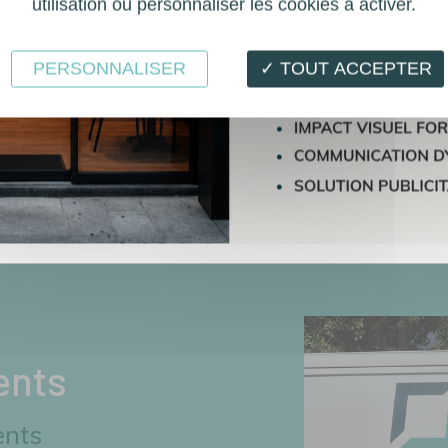
utilisation ou personnaliser les cookies à activer.
PERSONNALISER
✓ TOUT ACCEPTER
ents
ents